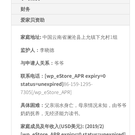
财务
爱家贝资助
家庭地址:
中国云南省澜沧县上允镇下允村1组
监护人：
李晓德
与申请人关系：
爷爷
联系电话：[wp_eStore_APR expiry=0
status=unexpired]
86-159-1295-
7305[/wp_eStore_APR]
具体困难：
父亲溺水身亡，母亲情况未知，由爷爷
奶奶抚养，无经济能力读书。
家庭成员及年收入(USD美元): (2019/2)
[wp_eStore_APR expiry=0 status=unexpired]