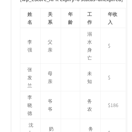
姓
关
年
工
年收
名
系
龄
作
入
溺
李
父
水
$
强
亲
身
亡
张
母
未
发
$
亲
知
兰
李
爷
务
晓
$186
爷
农
德
沈
奶
务