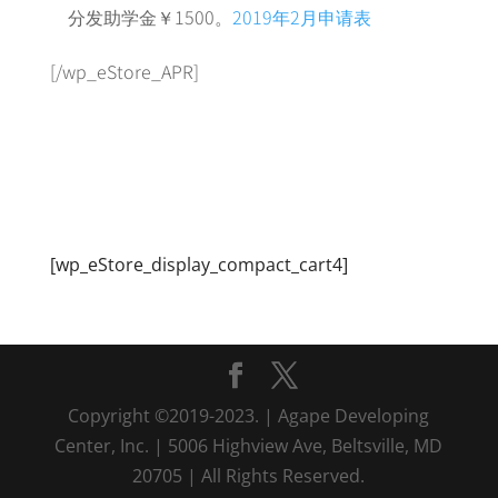
分发助学金￥1500。
2019年2月申请表
[/wp_eStore_APR]
[wp_eStore_display_compact_cart4]
Copyright ©2019-2023. | Agape Developing
Center, Inc. | 5006 Highview Ave, Beltsville, MD
20705 | All Rights Reserved.